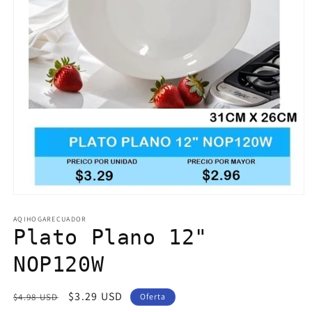
Abrir
elemento
multimedia
AQIHOGARECUADOR
1
Plato Plano 12"
en
una
NOP120W
ventana
modal
Precio
Precio
$3.29 USD
$4.98 USD
Oferta