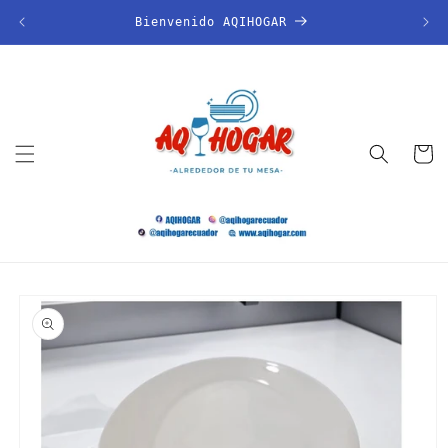
Ir
directamente
Bienvenido AQIHOGAR
al contenido
Carrito
Ir
directamente
a la
información
del producto