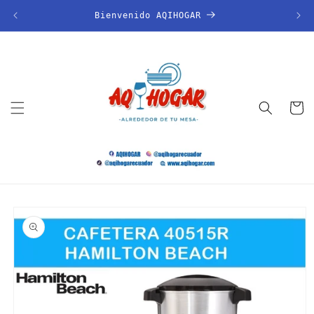
Ir
directamente
Bienvenido AQIHOGAR
al contenido
Carrito
Ir
directamente
a la
información
del producto