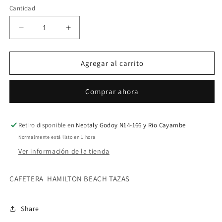
Cantidad
oferta
Reducir
Aumentar
cantidad
cantidad
para
para
CAFETERA
CAFETERA
Agregar al carrito
HAMILTON
HAMILTON
BEACH
BEACH
Comprar ahora
45
45
TAZAS
TAZAS
Retiro disponible en
Neptaly Godoy N14-166 y Rio Cayambe
Normalmente está listo en 1 hora
Ver información de la tienda
CAFETERA HAMILTON BEACH TAZAS
Share